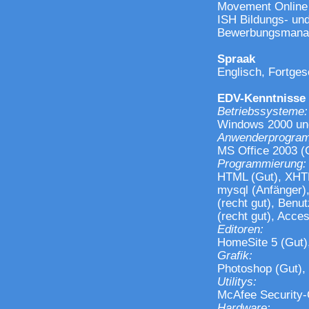
Movement Online
ISH Bildungs- un
Bewerbungsmana
Spraak
Englisch, Fortgesc
EDV-Kenntnisse
Betriebssysteme:
Windows 2000 und
Anwenderprogra
MS Office 2003 (G
Programmierung:
HTML (Gut), XHTM
mysql (Anfänger),
(recht gut), Benut
(recht gut), Access
Editoren:
HomeSite 5 (Gut)
Grafik:
Photoshop (Gut), 
Utilitys:
McAfee Security-C
Hardware: