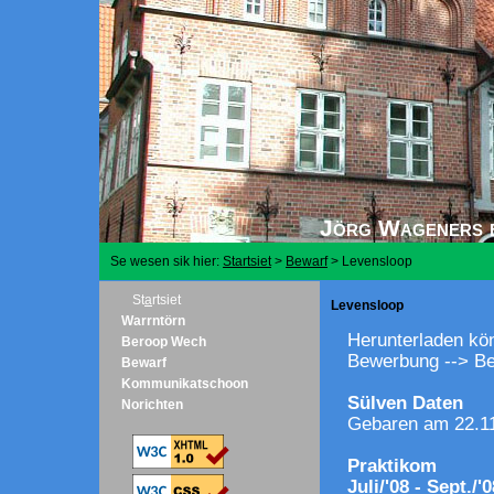
Jörg Wageners b
Se wesen sik hier:
Startsiet
>
Bewarf
>
Levensloop
St
a
rtsiet
Levensloop
Warrntörn
Herunterladen kö
Beroop Wech
Bewerbung --> B
Bewarf
Kommunikatschoon
Sülven Daten
Norichten
Gebaren am 22.11
Praktikom
Juli/'08 - Sept./'0