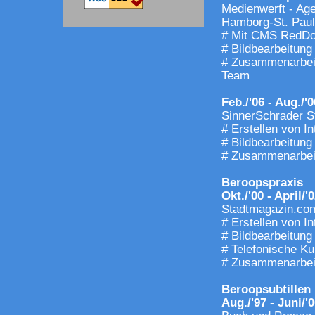
Medienwerft - Age
Hamborg-St. Paul
# Mit CMS RedDot 
# Bildbearbeitung
# Zusammenarbeit
Team
Feb./'06 - Aug./'0
SinnerSchrader 
# Erstellen von I
# Bildbearbeitung
# Zusammenarbeit
Beroopspraxis
Okt./'00 - April/'
Stadtmagazin.co
# Erstellen von I
# Bildbearbeitung
# Telefonische K
# Zusammenarbeit
Beroopsubtillen
Aug./'97 - Juni/'