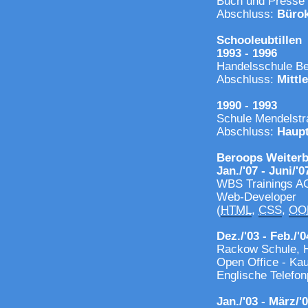
Buch und Presse
Abschluss:
Büro
Schooleubtillen
1993 - 1996
Handelsschule Be
Abschluss:
Mittl
1990 - 1993
Schule Mendelst
Abschluss:
Haupt
Beroops Weiterb
Jan./'07 - Juni/'0
WBS Trainings A
Web-Developer
(
HTML
,
CSS
,
OO
Dez./'03 - Feb./'0
Rackow Schule, 
Open Office - Ka
Englische Telefo
Jan./'03 - März/'