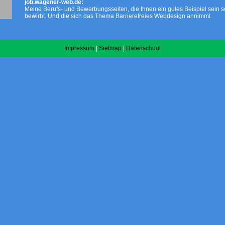
job.wagener-web.de:
Meine Berufs- und Bewerbungsseiten, die Ihnen ein gutes Beispiel sein so
bewirbt. Und die sich das Thema Barrierefreies Webdesign annimmt.
I
mpressum
|
S
ietmap
|
D
atenschuul