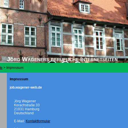
Jörg Wageners berufliche Internetseiten
te
>
Impressum
Impressum
job.wagener-web.de
Jörg Wagener
Korachstraße 33
21031 Hamburg
Deutschland
E-Mail:
Kontaktformular