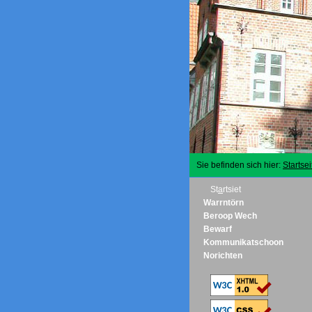
Sie befinden sich hier:
Startsei
St
a
rtsiet
Warrntörn
Beroop Wech
Bewarf
Kommunikatschoon
Norichten